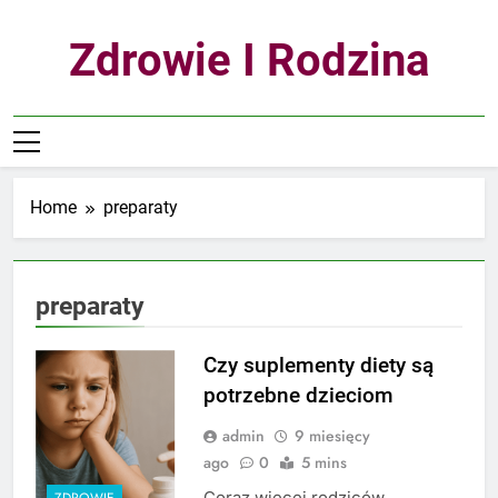
Skip
to
Zdrowie I Rodzina
content
Home
preparaty
preparaty
Czy suplementy diety są
potrzebne dzieciom
admin
9 miesięcy
ago
0
5 mins
Coraz więcej rodziców
ZDROWIE