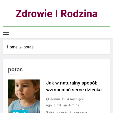
Skip
to
Zdrowie I Rodzina
content
Home
potas
potas
Jak w naturalny sposób
wzmacniać serce dziecka
admin
4 miesiące
ago
0
4 mins
Zdrowy rozwój serca u
ZDROWIE