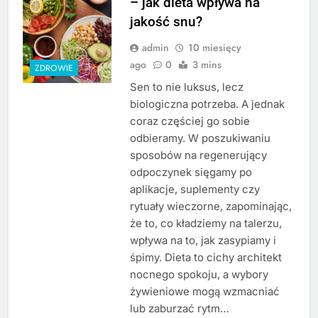
– jak dieta wpływa na
jakość snu?
admin
10 miesięcy
ago
0
3 mins
ZDROWIE
Sen to nie luksus, lecz
biologiczna potrzeba. A jednak
coraz częściej go sobie
odbieramy. W poszukiwaniu
sposobów na regenerujący
odpoczynek sięgamy po
aplikacje, suplementy czy
rytuały wieczorne, zapominając,
że to, co kładziemy na talerzu,
wpływa na to, jak zasypiamy i
śpimy. Dieta to cichy architekt
nocnego spokoju, a wybory
żywieniowe mogą wzmacniać
lub zaburzać rytm…