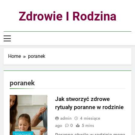
Skip
to
Zdrowie I Rodzina
content
Home
poranek
poranek
Jak stworzyć zdrowe
rytuały poranne w rodzinie
admin
4 miesiące
ago
0
5 mins
Poranne chwile w rodzinie mogą
ZDROWIE