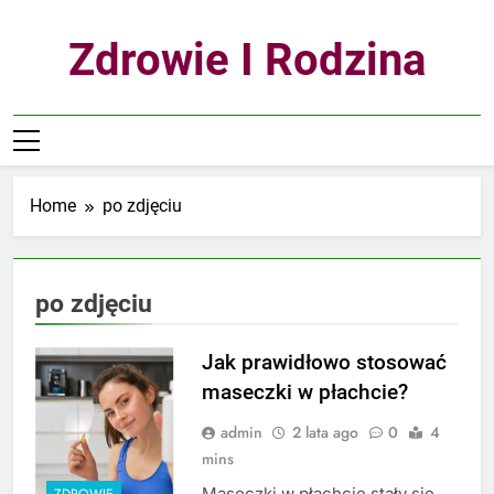
Skip
to
Zdrowie I Rodzina
content
Home
po zdjęciu
po zdjęciu
Jak prawidłowo stosować
maseczki w płachcie?
admin
2 lata ago
0
4
mins
Maseczki w płachcie stały się
ZDROWIE