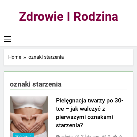
Skip
to
Zdrowie I Rodzina
content
Home
oznaki starzenia
oznaki starzenia
Pielęgnacja twarzy po 30-
tce – jak walczyć z
pierwszymi oznakami
starzenia?
admin
2 lata ago
0
6
ZDROWIE