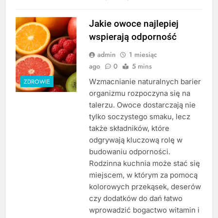
Jakie owoce najlepiej
wspierają odporność
admin
1 miesiąc
ago
0
5 mins
Wzmacnianie naturalnych barier
ZDROWIE
organizmu rozpoczyna się na
talerzu. Owoce dostarczają nie
tylko soczystego smaku, lecz
także składników, które
odgrywają kluczową rolę w
budowaniu odporności.
Rodzinna kuchnia może stać się
miejscem, w którym za pomocą
kolorowych przekąsek, deserów
czy dodatków do dań łatwo
wprowadzić bogactwo witamin i