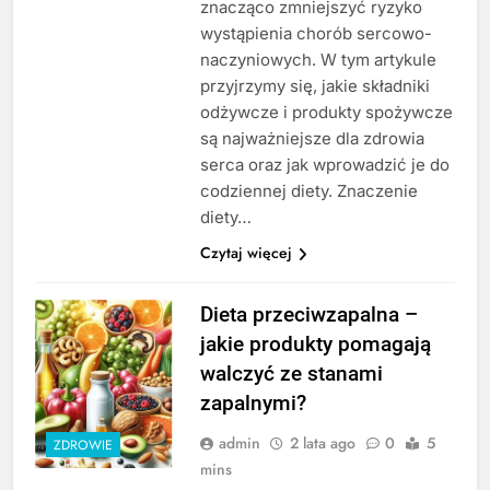
znacząco zmniejszyć ryzyko
wystąpienia chorób sercowo-
naczyniowych. W tym artykule
przyjrzymy się, jakie składniki
odżywcze i produkty spożywcze
są najważniejsze dla zdrowia
serca oraz jak wprowadzić je do
codziennej diety. Znaczenie
diety…
Czytaj więcej
Dieta przeciwzapalna –
jakie produkty pomagają
walczyć ze stanami
zapalnymi?
admin
2 lata ago
0
5
ZDROWIE
mins