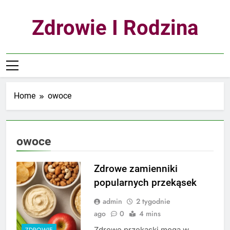
Skip
to
Zdrowie I Rodzina
content
Home
owoce
owoce
Zdrowe zamienniki
popularnych przekąsek
admin
2 tygodnie
ago
0
4 mins
Zdrowe przekąski mogą w
ZDROWIE