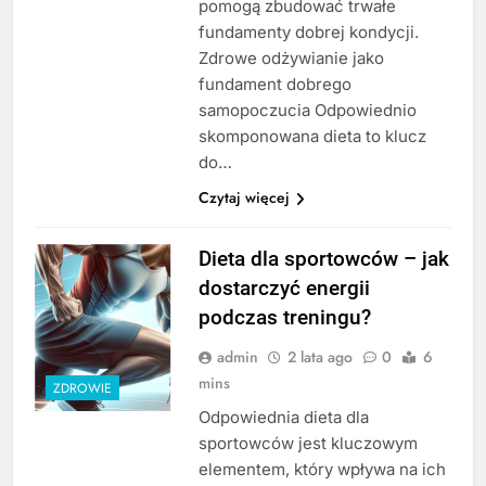
pomogą zbudować trwałe
fundamenty dobrej kondycji.
Zdrowe odżywianie jako
fundament dobrego
samopoczucia Odpowiednio
skomponowana dieta to klucz
do…
Czytaj więcej
Dieta dla sportowców – jak
dostarczyć energii
podczas treningu?
admin
2 lata ago
0
6
mins
ZDROWIE
Odpowiednia dieta dla
sportowców jest kluczowym
elementem, który wpływa na ich