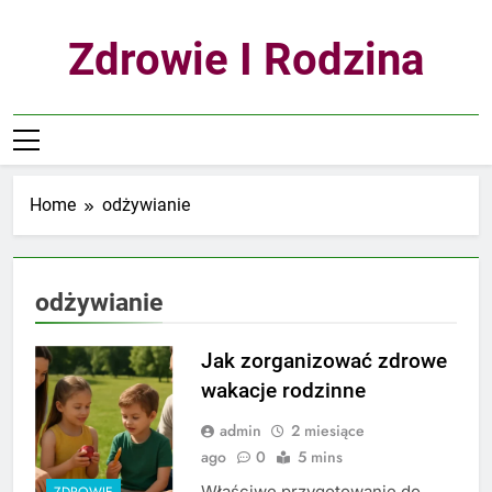
Skip
to
Zdrowie I Rodzina
content
Home
odżywianie
odżywianie
Jak zorganizować zdrowe
wakacje rodzinne
admin
2 miesiące
ago
0
5 mins
Właściwe przygotowanie do
ZDROWIE