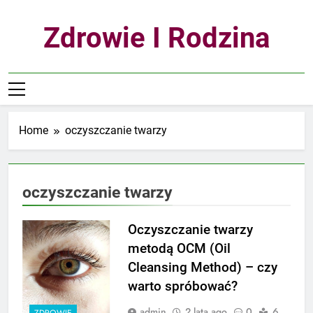
Skip
to
Zdrowie I Rodzina
content
Home
oczyszczanie twarzy
oczyszczanie twarzy
Oczyszczanie twarzy
metodą OCM (Oil
Cleansing Method) – czy
warto spróbować?
admin
2 lata ago
0
6
ZDROWIE