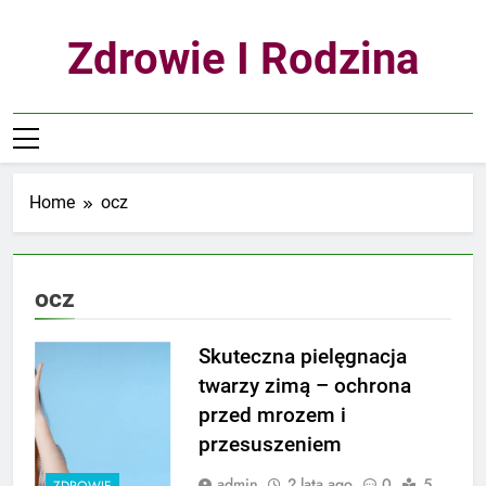
Skip
to
Zdrowie I Rodzina
content
Home
ocz
ocz
Skuteczna pielęgnacja
twarzy zimą – ochrona
przed mrozem i
przesuszeniem
admin
2 lata ago
0
5
ZDROWIE