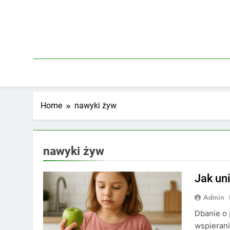
Skip
to
content
Home
nawyki żyw
nawyki żyw
Jak un
Admin
Dbanie o 
wspierani