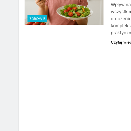
Wpływ na 
wszystki
otoczenie
ZDROWIE
komplekso
praktyczn
Czytaj wię