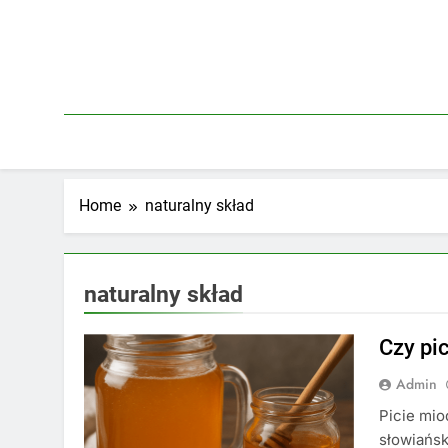
Skip
to
content
Home
naturalny skład
naturalny skład
Czy pi
Admin
Picie mio
słowiańs