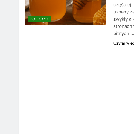
częściej 
uznany za
zwykły al
POLECAMY
stronach 
pitnych,
Czytaj wię