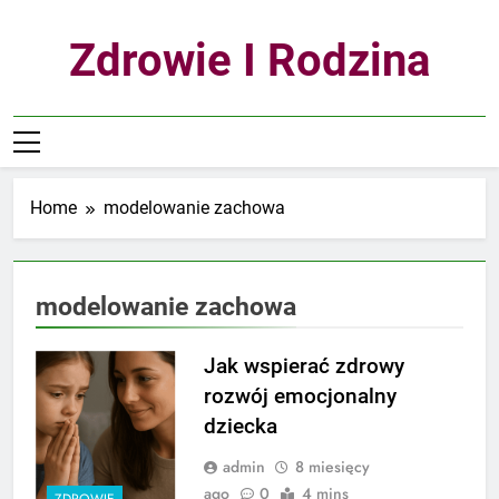
Skip
to
Zdrowie I Rodzina
content
Home
modelowanie zachowa
modelowanie zachowa
Jak wspierać zdrowy
rozwój emocjonalny
dziecka
admin
8 miesięcy
ago
0
4 mins
ZDROWIE