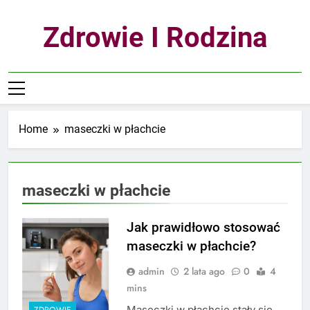
Skip
to
Zdrowie I Rodzina
content
Home
maseczki w płachcie
maseczki w płachcie
Jak prawidłowo stosować
maseczki w płachcie?
admin
2 lata ago
0
4
mins
Maseczki w płachcie stały się
ZDROWIE