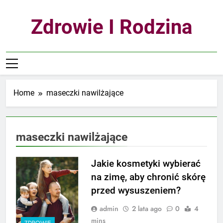
Skip
to
Zdrowie I Rodzina
content
Home
maseczki nawilżające
maseczki nawilżające
Jakie kosmetyki wybierać
na zimę, aby chronić skórę
przed wysuszeniem?
admin
2 lata ago
0
4
mins
ZDROWIE