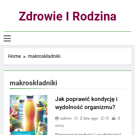
Skip
to
Zdrowie I Rodzina
content
Home
makroskładniki
makroskładniki
Jak poprawić kondycję i
wydolność organizmu?
admin
2 lata ago
0
5
mins
Poprawa kondycji i wydolności
ZDROWIE