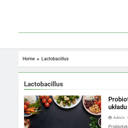
Skip
to
content
Home
Lactobacillus
Lactobacillus
Probiot
układ
Admin
Probiotyk