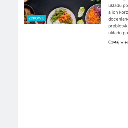
układu po
a ich kor
ZDROWIE
doceniane
prebiotyk
układu po
Czytaj wię