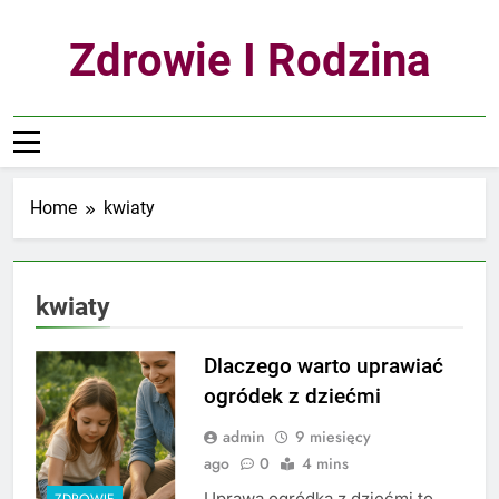
Skip
to
Zdrowie I Rodzina
content
Home
kwiaty
kwiaty
Dlaczego warto uprawiać
ogródek z dziećmi
admin
9 miesięcy
ago
0
4 mins
Uprawa ogródka z dziećmi to
ZDROWIE