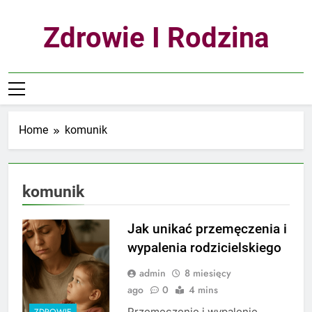
Skip
to
Zdrowie I Rodzina
content
Home
komunik
komunik
Jak unikać przemęczenia i
wypalenia rodzicielskiego
admin
8 miesięcy
ago
0
4 mins
Przemęczenie i wypalenie
ZDROWIE