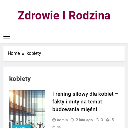
Skip
to
Zdrowie I Rodzina
content
Home
kobiety
kobiety
Trening siłowy dla kobiet –
fakty i mity na temat
budowania mięśni
admin
2 lata ago
0
5
mins
ZDROWIE