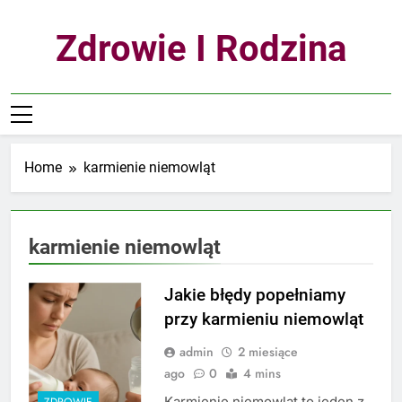
Skip
to
Zdrowie I Rodzina
content
Home
karmienie niemowląt
karmienie niemowląt
Jakie błędy popełniamy
przy karmieniu niemowląt
admin
2 miesiące
ago
0
4 mins
Karmienie niemowląt to jeden z
ZDROWIE