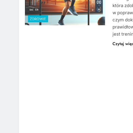
która zdo
w poprawi
ZDROWIE
czym dokł
prawidłow
jest tren
Czytaj wię