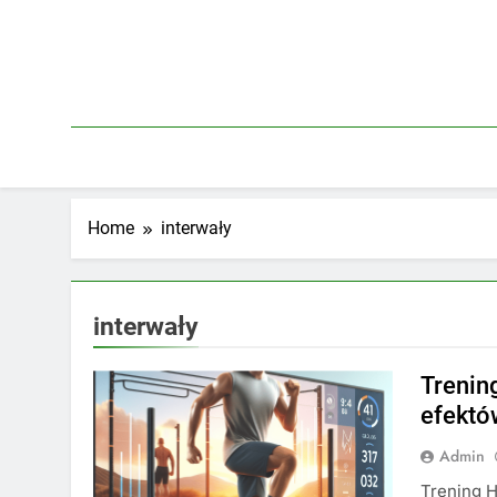
Skip
to
content
Home
interwały
interwały
Trenin
efektó
Admin
Trening H