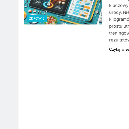
kluczowy
urody. Ni
ZDROWIE
kilogramó
prostu ut
treningo
rezultató
Czytaj wię