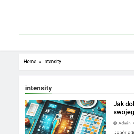
Skip
to
content
Home
intensity
intensity
Jak do
swojeg
Admin
Dobór od