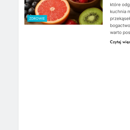
które od
kuchnia 
przekąse
ZDROWIE
bogactwo
warto po
Czytaj wię