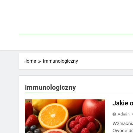
Skip
to
content
Home
immunologiczny
immunologiczny
Jakie 
Admin
Wzmacnian
Owoce dos