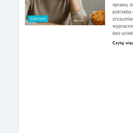
sprawy, ż
potrzeby
zrozumieć
ZDROWIE
wypracow
bez uciek
Czytaj wię