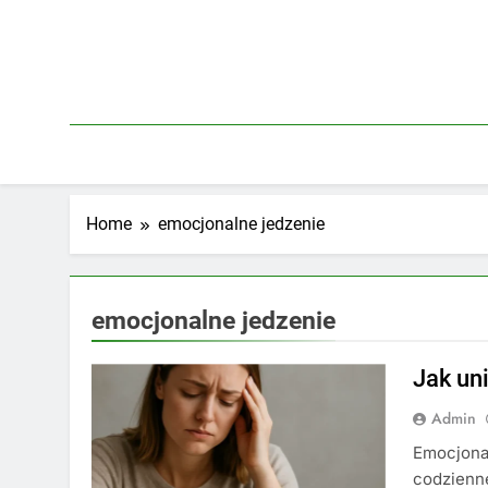
Skip
to
content
Home
emocjonalne jedzenie
emocjonalne jedzenie
Jak un
Admin
Emocjonal
codzienne