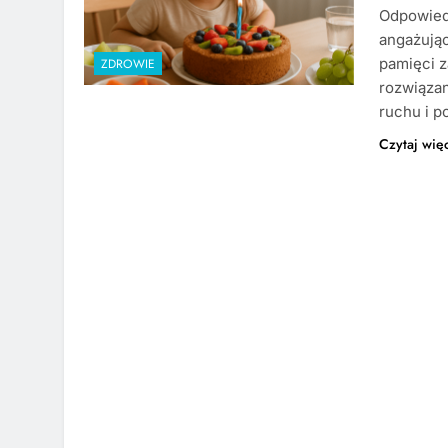
Odpowiedn
angażując
pamięci z
ZDROWIE
rozwiąza
ruchu i 
Czytaj wię