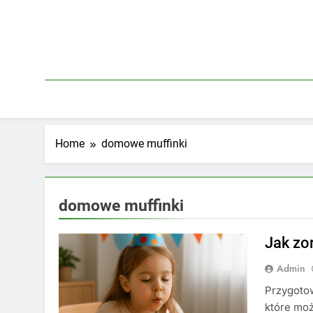
Skip
to
content
Home
domowe muffinki
domowe muffinki
Jak zo
Admin
Przygoto
które moż