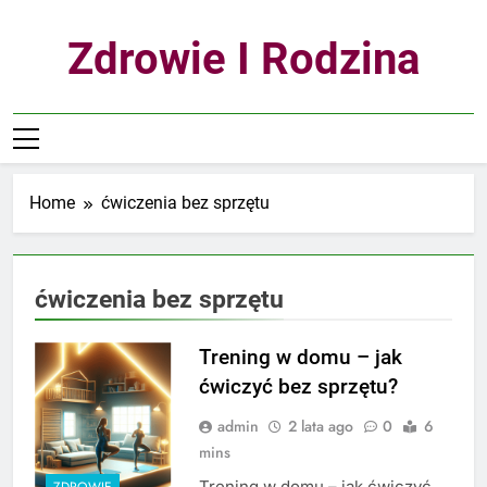
Skip
to
Zdrowie I Rodzina
content
Home
ćwiczenia bez sprzętu
ćwiczenia bez sprzętu
Trening w domu – jak
ćwiczyć bez sprzętu?
admin
2 lata ago
0
6
mins
Trening w domu – jak ćwiczyć
ZDROWIE