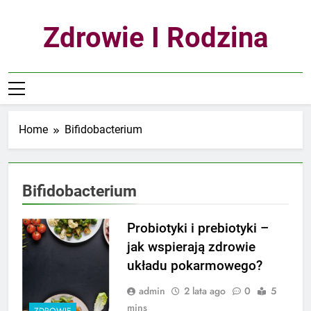
Skip
to
Zdrowie I Rodzina
content
Home
Bifidobacterium
Bifidobacterium
Probiotyki i prebiotyki –
jak wspierają zdrowie
układu pokarmowego?
admin
2 lata ago
0
5
mins
ZDROWIE