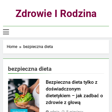
Skip
to
Zdrowie I Rodzina
content
Home
bezpieczna dieta
bezpieczna dieta
Bezpieczna dieta tylko z
doświadczonym
dietetykiem – jak zadbać o
zdrowie z głową
admin
9 miesięcy
ZDROWIE