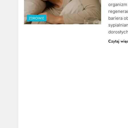
organizm 
regenerac
bariera 
ZDROWIE
sypialnia
dorosłych
Czytaj wię