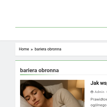
Skip
to
content
Home
bariera obronna
bariera obronna
Jak ws
Admin
Prawidłow
ogólnego 