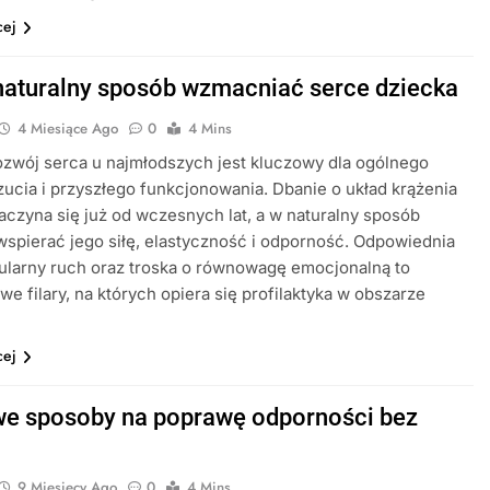
cej
naturalny sposób wzmacniać serce dziecka
4 Miesiące Ago
0
4 Mins
zwój serca u najmłodszych jest kluczowy dla ogólnego
cia i przyszłego funkcjonowania. Dbanie o układ krążenia
aczyna się już od wczesnych lat, a w naturalny sposób
pierać jego siłę, elastyczność i odporność. Odpowiednia
gularny ruch oraz troska o równowagę emocjonalną to
e filary, na których opiera się profilaktyka w obszarze
…
cej
 sposoby na poprawę odporności bez
9 Miesięcy Ago
0
4 Mins