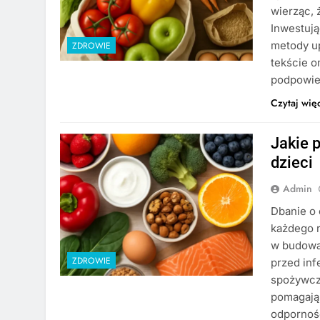
wierząc, 
Inwestują
metody up
ZDROWIE
tekście 
podpowi
Czytaj wię
Jakie 
dzieci
Admin
Dbanie o 
każdego r
w budowa
ZDROWIE
przed inf
spożywcz
pomagają
odpornoś