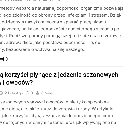
etody wsparcia naturalnej odporności organizmu pozwalają
jego zdolność do obrony przed infekcjami i stresem. Dzięki
 codziennym nawykom można wspierać pracę układu
gicznego, unikając jednocześnie nadmiernego sięgania po
yki. Poniższe porady pomogą całej rodzinie dbać o zdrowie
eń. Zdrowa dieta jako podstawa odporności To, co
y, bezpośrednio wpływa na siłę naszego…
cej
są korzyści płynące z jedzenia sezonowych
w i owoców?
2 Lata Ago
0
5 Mins
 sezonowych warzyw i owoców to nie tylko sposób na
nie diety, ale także klucz do zdrowia i urody. W artykule
jakie korzyści płyną z włączenia do codziennego menu
w dostępnych w danym sezonie, oraz jak wpływają one na