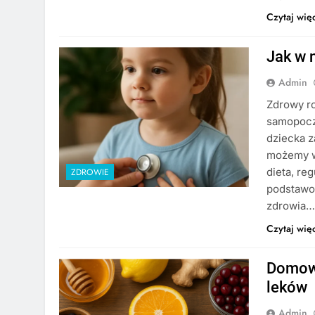
Czytaj wię
Jak w 
Admin
Zdrowy ro
samopoczu
dziecka z
możemy ws
dieta, re
ZDROWIE
podstawow
zdrowia
Czytaj wię
Domowe
leków
Admin