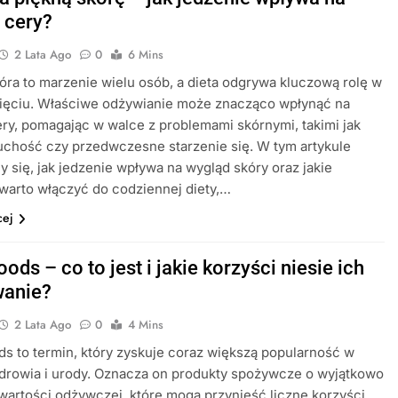
 cery?
2 Lata Ago
0
6 Mins
óra to marzenie wielu osób, a dieta odgrywa kluczową rolę w
nięciu. Właściwe odżywianie może znacząco wpłynąć na
ry, pomagając w walce z problemami skórnymi, takimi jak
suchość czy przedwczesne starzenie się. W tym artykule
y się, jak jedzenie wpływa na wygląd skóry oraz jakie
warto włączyć do codziennej diety,…
cej
ods – co to jest i jakie korzyści niesie ich
wanie?
2 Lata Ago
0
4 Mins
s to termin, który zyskuje coraz większą popularność w
drowia i urody. Oznacza on produkty spożywcze o wyjątkowo
wartości odżywczej, które mogą przynieść liczne korzyści