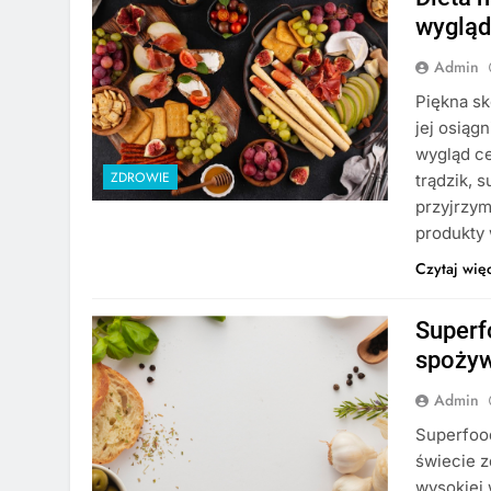
wygląd
Admin
Piękna sk
jej osiąg
wygląd ce
ZDROWIE
trądzik, 
przyjrzym
produkty 
Czytaj wię
Superfo
spoży
Admin
Superfood
świecie z
wysokiej 