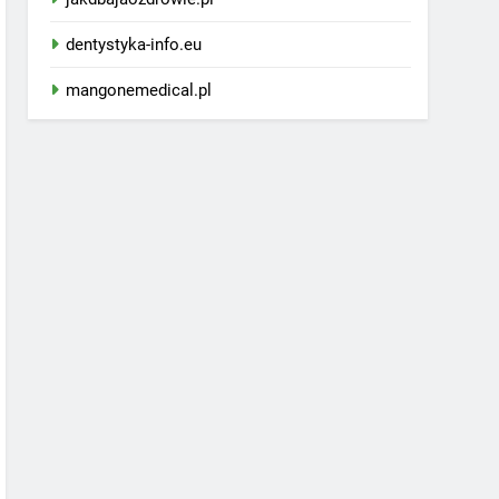
dentystyka-info.eu
mangonemedical.pl