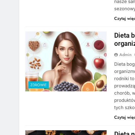
nasze sam
sezonowy
Czytaj wię
Dieta 
organi
Admin
Dieta bog
organizm
rodniki t
ZDROWIE
prowadzą
chorób, 
produktó
tych szk
Czytaj wię
Dieta 