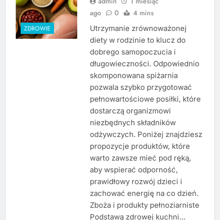
admin
1 miesiąc
ago
0
4 mins
Utrzymanie zrównoważonej
ZDROWIE
diety w rodzinie to klucz do
dobrego samopoczucia i
długowieczności. Odpowiednio
skomponowana spiżarnia
pozwala szybko przygotować
pełnowartościowe posiłki, które
dostarczą organizmowi
niezbędnych składników
odżywczych. Poniżej znajdziesz
propozycje produktów, które
warto zawsze mieć pod ręką,
aby wspierać odporność,
prawidłowy rozwój dzieci i
zachować energię na co dzień.
Zboża i produkty pełnoziarniste
Podstawą zdrowej kuchni…