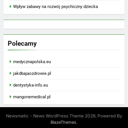
Wpływ zabawy na rozwój psychiczny dziecka
Polecamy
medycznapolska.eu
jakdbajaozdrowie.pl
dentystyka-info.eu
mangonemedical.pl
Newsmatic - News WordPress Theme 2026. Powered By
.
BlazeThemes