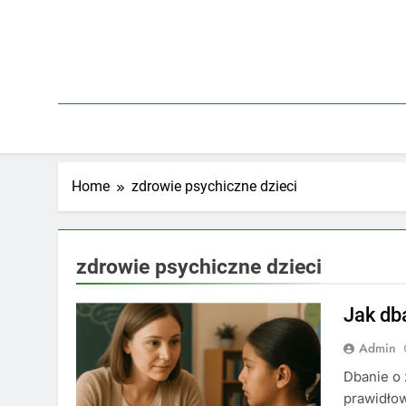
Skip
to
content
Home
zdrowie psychiczne dzieci
zdrowie psychiczne dzieci
Jak db
Admin
Dbanie o 
prawidłow