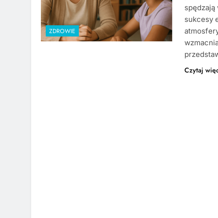
spędzają 
sukcesy e
atmosfery
ZDROWIE
wzmacnia
przedstaw
Czytaj wię