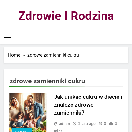
Skip
to
Zdrowie I Rodzina
content
Home
zdrowe zamienniki cukru
zdrowe zamienniki cukru
Jak unikać cukru w diecie i
znaleźć zdrowe
zamienniki?
admin
2 lata ago
0
5
mins
ZDROWIE