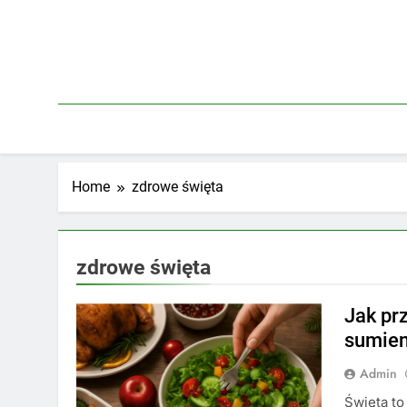
Skip
to
content
Home
zdrowe święta
zdrowe święta
Jak pr
sumien
Admin
Święta to