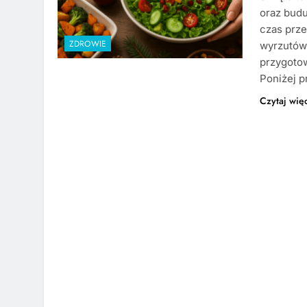
oraz budu
czas prze
ZDROWIE
wyrzutów
przygotow
Poniżej 
Czytaj wię