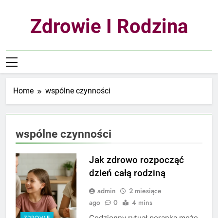
Skip
to
Zdrowie I Rodzina
content
Home
wspólne czynności
wspólne czynności
Jak zdrowo rozpocząć
dzień całą rodziną
admin
2 miesiące
ago
0
4 mins
Codzienny rytuał poranka może
ZDROWIE