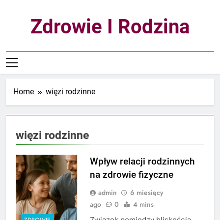
Skip
to
Zdrowie I Rodzina
content
Home
więzi rodzinne
więzi rodzinne
Wpływ relacji rodzinnych
na zdrowie fizyczne
admin
6 miesięcy
ago
0
4 mins
Związek pomiędzy bliskością
ZDROWIE