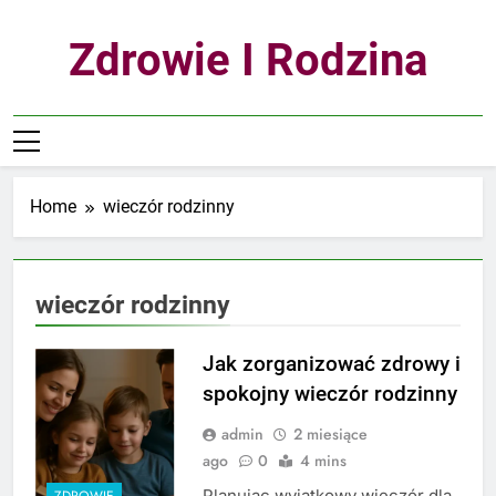
Skip
to
Zdrowie I Rodzina
content
Home
wieczór rodzinny
wieczór rodzinny
Jak zorganizować zdrowy i
spokojny wieczór rodzinny
admin
2 miesiące
ago
0
4 mins
Planując wyjątkowy wieczór dla
ZDROWIE