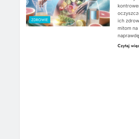
kontrower
oczyszcze
ZDROWIE
ich zdrow
mitom na 
naprawdę 
Czytaj wię