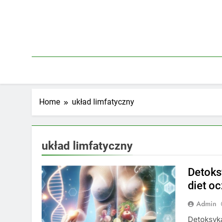
Skip
to
content
Home
układ limfatyczny
układ limfatyczny
Detoks
diet o
Admin
Detoksyka