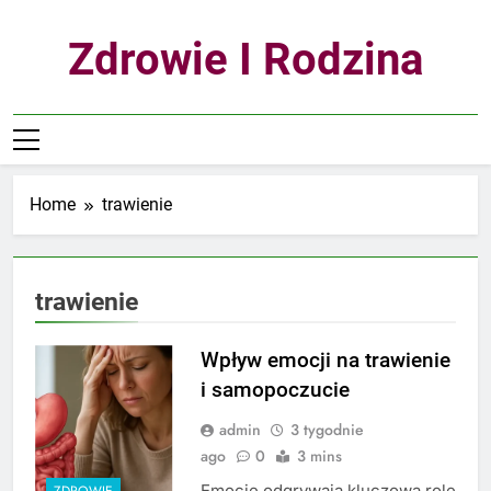
Skip
to
Zdrowie I Rodzina
content
Home
trawienie
trawienie
Wpływ emocji na trawienie
i samopoczucie
admin
3 tygodnie
ago
0
3 mins
Emocje odgrywają kluczową rolę
ZDROWIE