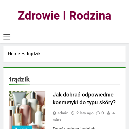
Skip
to
Zdrowie I Rodzina
content
Home
trądzik
trądzik
Jak dobrać odpowiednie
kosmetyki do typu skóry?
admin
2 lata ago
0
4
mins
Dobór odpowiednich
ZDROWIE