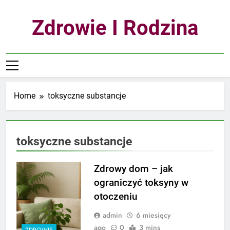
Skip
to
Zdrowie I Rodzina
content
Home
toksyczne substancje
toksyczne substancje
Zdrowy dom – jak
ograniczyć toksyny w
otoczeniu
admin
6 miesięcy
ago
0
3 mins
ZDROWIE