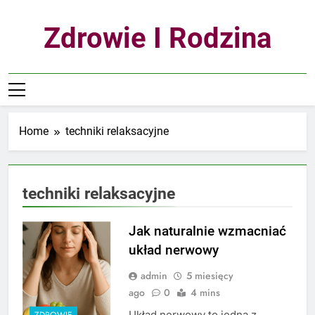
Skip
to
Zdrowie I Rodzina
content
Home
techniki relaksacyjne
techniki relaksacyjne
Jak naturalnie wzmacniać
układ nerwowy
admin
5 miesięcy
ago
0
4 mins
Układ nerwowy to jedna z
ZDROWIE