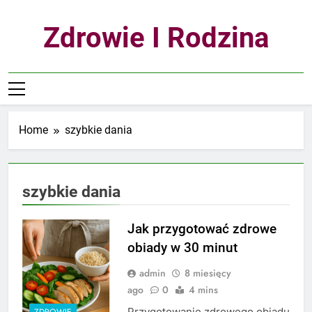
Skip
to
Zdrowie I Rodzina
content
Home
szybkie dania
szybkie dania
Jak przygotować zdrowe
obiady w 30 minut
admin
8 miesięcy
ago
0
4 mins
Przygotowanie zdrowego obiadu
ZDROWIE