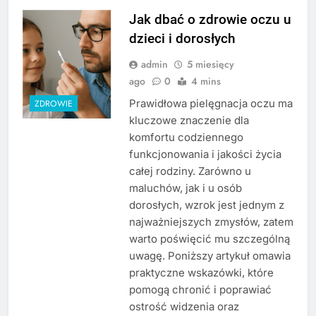
Jak dbać o zdrowie oczu u
dzieci i dorosłych
admin
5 miesięcy
ago
0
4 mins
Prawidłowa pielęgnacja oczu ma
ZDROWIE
kluczowe znaczenie dla
komfortu codziennego
funkcjonowania i jakości życia
całej rodziny. Zarówno u
maluchów, jak i u osób
dorosłych, wzrok jest jednym z
najważniejszych zmysłów, zatem
warto poświęcić mu szczególną
uwagę. Poniższy artykuł omawia
praktyczne wskazówki, które
pomogą chronić i poprawiać
ostrość widzenia oraz