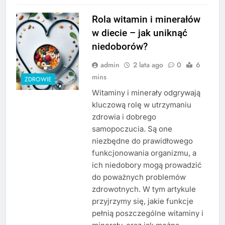
Rola witamin i minerałów
w diecie – jak uniknąć
niedoborów?
admin
2 lata ago
0
6
mins
ZDROWIE
Witaminy i minerały odgrywają
kluczową rolę w utrzymaniu
zdrowia i dobrego
samopoczucia. Są one
niezbędne do prawidłowego
funkcjonowania organizmu, a
ich niedobory mogą prowadzić
do poważnych problemów
zdrowotnych. W tym artykule
przyjrzymy się, jakie funkcje
pełnią poszczególne witaminy i