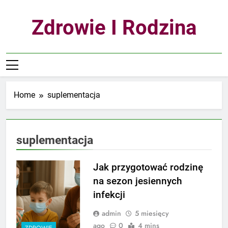
Skip
to
Zdrowie I Rodzina
content
Home
suplementacja
suplementacja
Jak przygotować rodzinę
na sezon jesiennych
infekcji
admin
5 miesięcy
ago
0
4 mins
ZDROWIE