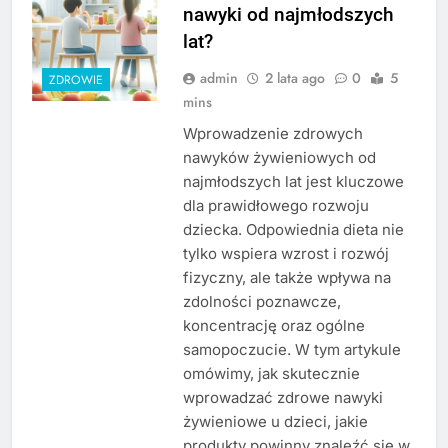
nawyki od najmłodszych
lat?
admin
2 lata ago
0
5
ZDROWIE
mins
Wprowadzenie zdrowych
nawyków żywieniowych od
najmłodszych lat jest kluczowe
dla prawidłowego rozwoju
dziecka. Odpowiednia dieta nie
tylko wspiera wzrost i rozwój
fizyczny, ale także wpływa na
zdolności poznawcze,
koncentrację oraz ogólne
samopoczucie. W tym artykule
omówimy, jak skutecznie
wprowadzać zdrowe nawyki
żywieniowe u dzieci, jakie
produkty powinny znaleźć się w