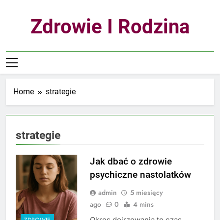
Skip
to
Zdrowie I Rodzina
content
Home
strategie
strategie
Jak dbać o zdrowie
psychiczne nastolatków
admin
5 miesięcy
ago
0
4 mins
Okres dojrzewania to czas
ZDROWIE