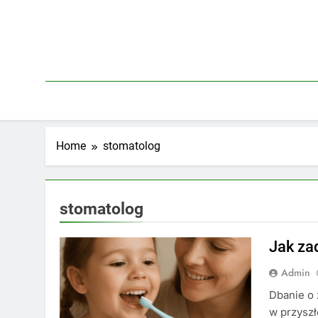
Skip
to
content
Home
stomatolog
stomatolog
Jak za
Admin
Dbanie o 
w przyszł