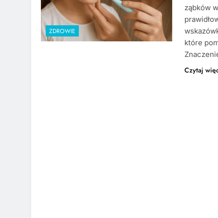
ząbków wa
prawidłow
wskazówki
ZDROWIE
które po
Znaczeni
Czytaj wię