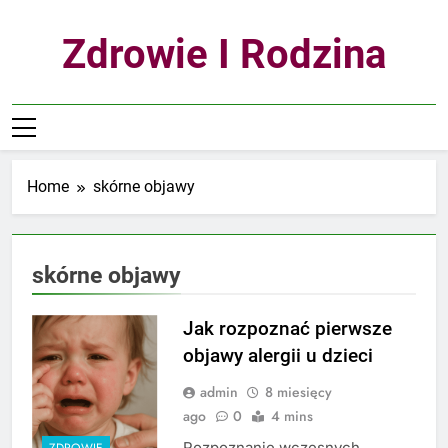
Skip
to
Zdrowie I Rodzina
content
Home
skórne objawy
skórne objawy
Jak rozpoznać pierwsze
objawy alergii u dzieci
admin
8 miesięcy
ago
0
4 mins
Rozpoznanie wczesnych
ZDROWIE