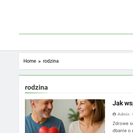
Skip
to
content
Home
rodzina
rodzina
Jak ws
Admin
Zdrowe se
dbanie o 