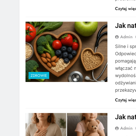
Czytaj wię
Jak na
Admin
Silne i s
Odpowiedn
pomagają 
włączać n
wydolność
ZDROWIE
odżywiani
przekazy
Czytaj wię
Jak nat
Admin