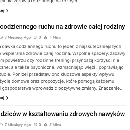
ek dla zdrowia rodzinnego na różnych…
cej
codziennego ruchu na zdrowie całej rodziny
7 Miesięcy Ago
0
4 Mins
 dawka codziennego ruchu to jeden z najskuteczniejszych
wspierania zdrowie całej rodzina. Wspólne spacery, zabawy
m powietrzu czy rodzinne treningi przynoszą korzyści nie
yczne, ale także psychiczne, wzmacniając więzi i poprawiając
ucie. Poniżej przedstawiono kluczowe aspekty wpływu
 życie domowe oraz propozycje, które pomogą każdemu
i gospodarstwa wprowadzić pozytywne zmiany. Znaczenie…
cej
odziców w kształtowaniu zdrowych nawyków
7 Miesięcy Ago
0
5 Mins