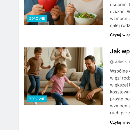
osobom, l
działań. 
wzmocnić 
ZDROWIE
całej rod
Czytaj wię
Jak wp
Admin
Wspólne 
więzi ro
większej 
kosztown
proste po
ZDROWIE
wzmocnią 
ruch prze
Czytaj wię