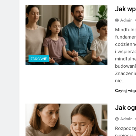
Jak wp
Admin
Mindfulne
fundament
codzienn
i wspier
mindfulne
ZDROWIE
budowania
Znaczeni
nie…
Czytaj wię
Jak og
Admin
Rozpoczęc
napięcia.