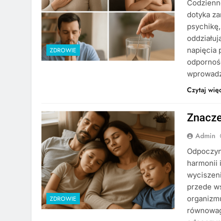
Codzienne
dotyka za
psychikę,
oddziałuj
napięcia 
ZDROWIE
odporność
wprowadz
Czytaj wię
Znacze
Admin
Odpoczyn
harmonii 
wyciszeni
przede w
organizm
ZDROWIE
równowagę