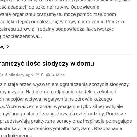
ść adaptacji do szkolnej rutyny. Odpowiednie
wanie organizmu oraz umysłu może pomóc maluchom
ć lęki i lepiej odnaleźć się w nowym otoczeniu. Poniższe
zakresu zdrowia i rodziny podpowiedzą, jak stworzyć
ę bezpieczeństwa…
cej
raniczyć ilość słodyczy w domu
5 Miesięcy Ago
0
4 Mins
zin staje przed wyzwaniem ograniczenia spożycia słodyczy
nym życiu. Nadmierne podjadanie ciastek, czekolad i
ch napojów wpływa negatywnie na zdrowie każdego
. Wprowadzenie zmian wymaga nie tylko silnej woli, ale
emyślanego planu i zaangażowania całej rodziny. Poniższe
 przedstawiają praktyczne porady oraz inspiracje pomagające
puste kalorie wartościowymi alternatywami. Rozpoznanie
 nadmiernego…