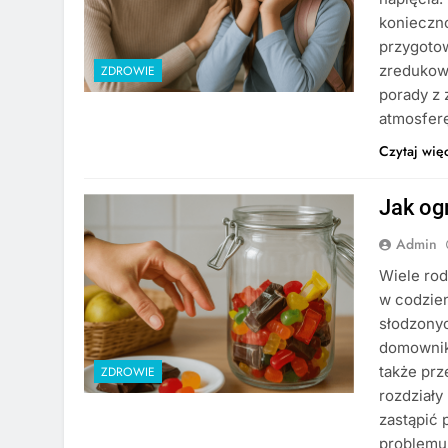
konieczno
przygoto
zredukowa
ZDROWIE
porady z 
atmosfer
Czytaj wię
Jak og
Admin
Wiele rod
w codzien
słodzony
domownika
także prz
ZDROWIE
rozdziały
zastąpić 
problemu