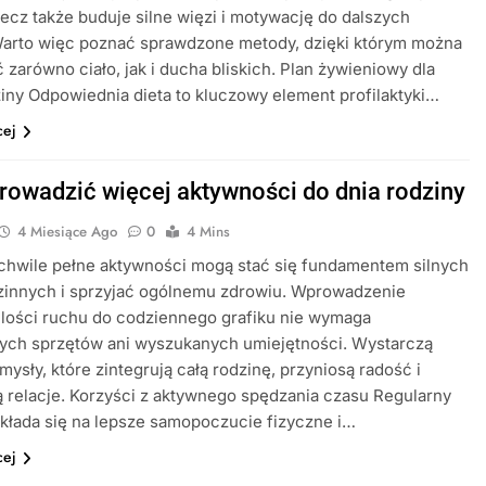
ecz także buduje silne więzi i motywację do dalszych
Warto więc poznać sprawdzone metody, dzięki którym można
zarówno ciało, jak i ducha bliskich. Plan żywieniowy dla
ziny Odpowiednia dieta to kluczowy element profilaktyki…
cej
rowadzić więcej aktywności do dnia rodziny
4 Miesiące Ago
0
4 Mins
chwile pełne aktywności mogą stać się fundamentem silnych
dzinnych i sprzyjać ogólnemu zdrowiu. Wprowadzenie
ilości ruchu do codziennego grafiku nie wymaga
ych sprzętów ani wyszukanych umiejętności. Wystarczą
mysły, które zintegrują całą rodzinę, przyniosą radość i
relacje. Korzyści z aktywnego spędzania czasu Regularny
kłada się na lepsze samopoczucie fizyczne i…
cej