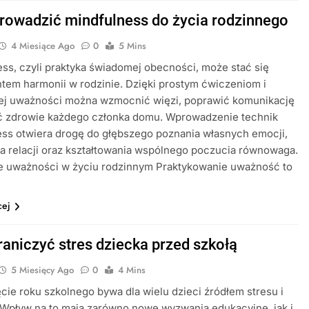
rowadzić mindfulness do życia rodzinnego
4 Miesiące Ago
0
5 Mins
ss, czyli praktyka świadomej obecności, może stać się
em harmonii w rodzinie. Dzięki prostym ćwiczeniom i
ej uważności można wzmocnić więzi, poprawić komunikację
ać zdrowie każdego członka domu. Wprowadzenie technik
ss otwiera drogę do głębszego poznania własnych emocji,
 relacji oraz kształtowania wspólnego poczucia równowaga.
e uważności w życiu rodzinnym Praktykowanie uważność to
cej
raniczyć stres dziecka przed szkołą
5 Miesięcy Ago
0
4 Mins
ie roku szkolnego bywa dla wielu dzieci źródłem stresu i
 Wpływ na to mają zarówno nowe wyzwania edukacyjne, jak i