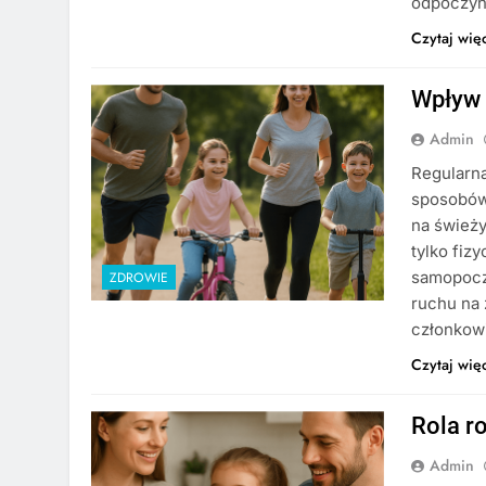
odpoczyn
Czytaj wię
Wpływ 
Admin
Regularna
sposobów 
na świeży
tylko fiz
samopocz
ZDROWIE
ruchu na
członkow
Czytaj wię
Rola r
Admin