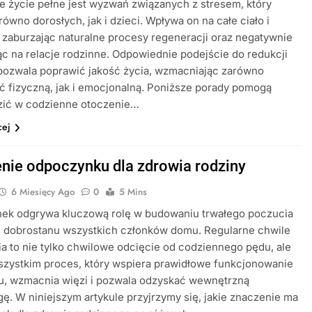
 życie pełne jest wyzwań związanych z stresem, który
równo dorosłych, jak i dzieci. Wpływa on na całe ciało i
 zaburzając naturalne procesy regeneracji oraz negatywnie
ąc na relacje rodzinne. Odpowiednie podejście do redukcji
pozwala poprawić jakość życia, wzmacniając zarówno
 fizyczną, jak i emocjonalną. Poniższe porady pomogą
ić w codzienne otoczenie…
cej
nie odpoczynku dla zdrowia rodziny
6 Miesięcy Ago
0
5 Mins
ek odgrywa kluczową rolę w budowaniu trwałego poczucia
i dobrostanu wszystkich członków domu. Regularne chwile
a to nie tylko chwilowe odcięcie od codziennego pędu, ale
szystkim proces, który wspiera prawidłowe funkcjonowanie
u, wzmacnia więzi i pozwala odzyskać wewnętrzną
. W niniejszym artykule przyjrzymy się, jakie znaczenie ma