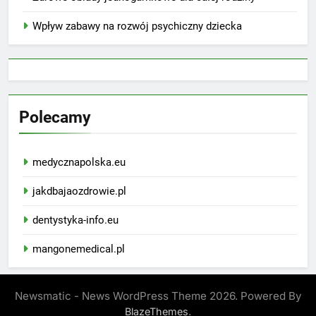
Wpływ zabawy na rozwój psychiczny dziecka
Polecamy
medycznapolska.eu
jakdbajaozdrowie.pl
dentystyka-info.eu
mangonemedical.pl
Newsmatic - News WordPress Theme 2026. Powered By
.
BlazeThemes