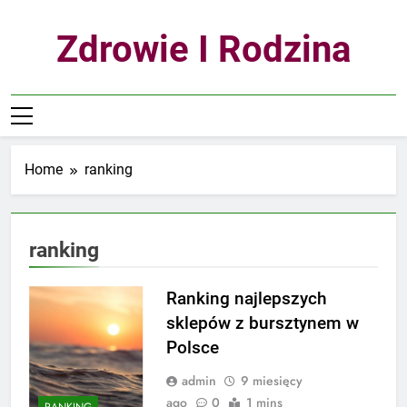
Skip
to
Zdrowie I Rodzina
content
Home
ranking
ranking
Ranking najlepszych
sklepów z bursztynem w
Polsce
admin
9 miesięcy
ago
0
1 mins
RANKING