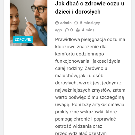
Jak dbać o zdrowie oczu u
dzieci i dorosłych
admin
5 miesięcy
ago
0
4 mins
Prawidłowa pielęgnacja oczu ma
ZDROWIE
kluczowe znaczenie dla
komfortu codziennego
funkcjonowania i jakości życia
całej rodziny. Zarówno u
maluchów, jak i u osób
dorosłych, wzrok jest jednym z
najważniejszych zmysłów, zatem
warto poświęcić mu szczególną
uwagę. Poniższy artykuł omawia
praktyczne wskazówki, które
pomogą chronić i poprawiać
ostrość widzenia oraz
przeciwdziałać częstym