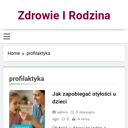
Skip
to
Zdrowie I Rodzina
content
Home
profilaktyka
profilaktyka
Jak zapobiegać otyłości u
dzieci
admin
2 miesiące
ago
0
4 mins
Otyłość u dzieci to jedno z
ZDROWIE